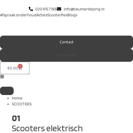
020 615 7188
info@beumerdejong.nl
Afspraak onderhoud
Acties
Scooterflex
Blogs
Contact
Showroom
0
€
0.00
Home
SCOOTERS
01
Scooters elektrisch