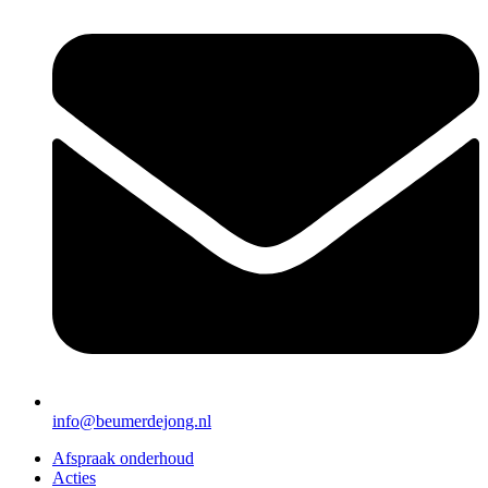
info@beumerdejong.nl
Afspraak onderhoud
Acties