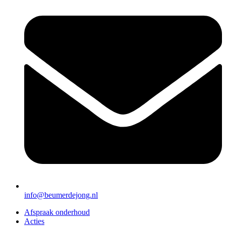
info@beumerdejong.nl
Afspraak onderhoud
Acties