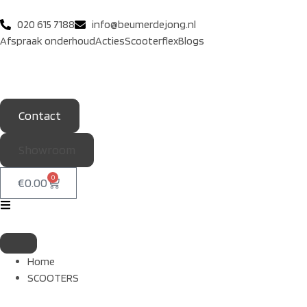
020 615 7188
info@beumerdejong.nl
Afspraak onderhoud
Acties
Scooterflex
Blogs
Contact
Showroom
0
€
0.00
Home
SCOOTERS