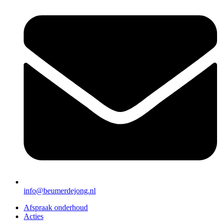
info@beumerdejong.nl
Afspraak onderhoud
Acties