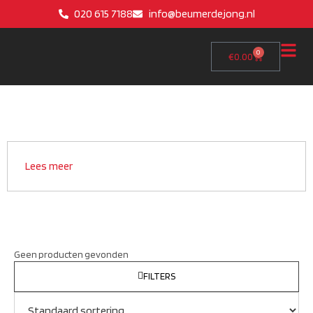
020 615 7188
info@beumerdejong.nl
0
€
0.00
Lees meer
Geen producten gevonden
FILTERS