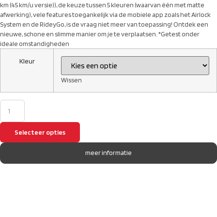
km (45 km/u versie)), de keuze tussen 5 kleuren (waarvan één met matte
afwerking), vele features toegankelijk via de mobiele app zoals het Airlock
System en de RideyGo, is de vraag niet meer van toepassing! Ontdek een
nieuwe, schone en slimme manier om je te verplaatsen. *Getest onder
ideale omstandigheden
Kleur
Wissen
Selecteer opties
meer informatie