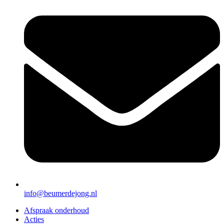
info@beumerdejong.nl
Afspraak onderhoud
Acties