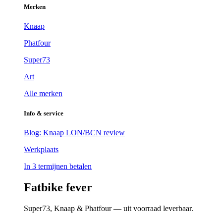
Merken
Knaap
Phatfour
Super73
Art
Alle merken
Info & service
Blog: Knaap LON/BCN review
Werkplaats
In 3 termijnen betalen
Fatbike fever
Super73, Knaap & Phatfour — uit voorraad leverbaar.