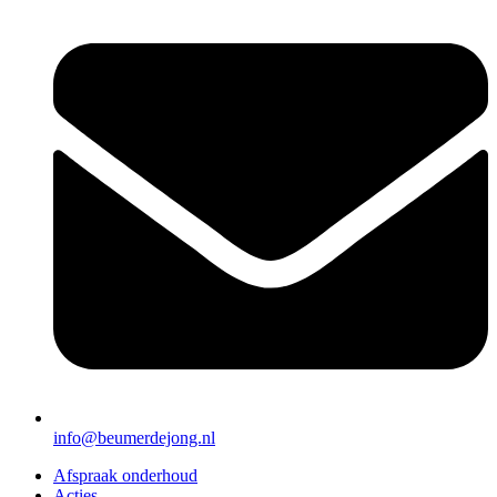
info@beumerdejong.nl
Afspraak onderhoud
Acties