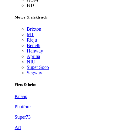
BTC
Motor & elektrisch
Brixton
MT
Rieju
Benelli
Hanway
Aprilia
NIU
Super Soco
Segway
Fiets & helm
Knaap
Phatfour
Super73
Art