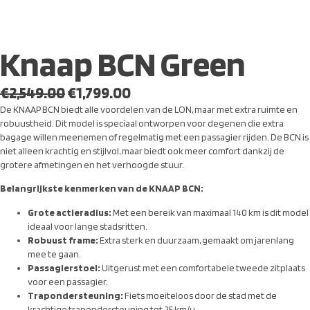
Knaap BCN Green
€
2,549.00
€
1,799.00
De KNAAP BCN biedt alle voordelen van de LON, maar met extra ruimte en
robuustheid. Dit model is speciaal ontworpen voor degenen die extra
bagage willen meenemen of regelmatig met een passagier rijden. De BCN is
niet alleen krachtig en stijlvol, maar biedt ook meer comfort dankzij de
grotere afmetingen en het verhoogde stuur.
Belangrijkste kenmerken van de KNAAP BCN:
Grote actieradius:
Met een bereik van maximaal 140 km is dit model
ideaal voor lange stadsritten.
Robuust frame:
Extra sterk en duurzaam, gemaakt om jarenlang
mee te gaan.
Passagierstoel:
Uitgerust met een comfortabele tweede zitplaats
voor een passagier.
Trapondersteuning:
Fiets moeiteloos door de stad met de
krachtige trapondersteuning tot 25 km/u.