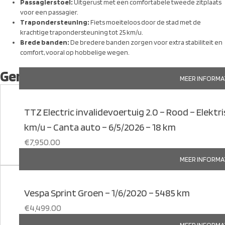
Passagierstoel:
Uitgerust met een comfortabele tweede zitplaats
voor een passagier.
Trapondersteuning:
Fiets moeiteloos door de stad met de
krachtige trapondersteuning tot 25 km/u.
Brede banden:
De bredere banden zorgen voor extra stabiliteit en
comfort, vooral op hobbelige wegen.
Gerelateerde producten
MEER INFORMA
TTZ Electric invalidevoertuig 2.0 – Rood – Elektris
km/u – Canta auto – 6/5/2026 – 18 km
€
7,950.00
MEER INFORMA
Vespa Sprint Groen – 1/6/2020 – 5485 km
€
4,499.00
MEER INFORMA