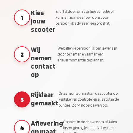
Kies
Snuffel door onze online collectie of
1
kom langs in de showroom voor
jouw
persoonlijk advies en een proefrit.
scooter
Wij
We bellen je persoonlijk om je wensen
2
door te nemen en samen een
nemen
aflevermoment in te plannen.
contact
op
Rijklaar
Onze monteurs zetten de scooter op
3
kenteken en controleren alles tot in de
gemaakt
puntjes. Zorgeloos de weg op.
Aflevering
Ophalen in de showroom of laten
4
bezorgen bij je thuis. Net wat het
op maat