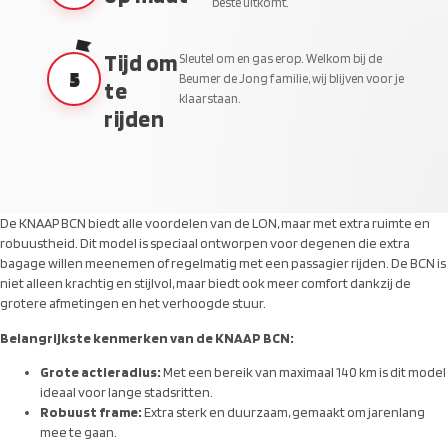
beste uitkomt.
Tijd om
Sleutel om en gas erop. Welkom bij de
5
Beumer de Jong familie, wij blijven voor je
te
klaarstaan.
rijden
De KNAAP BCN biedt alle voordelen van de LON, maar met extra ruimte en
robuustheid. Dit model is speciaal ontworpen voor degenen die extra
bagage willen meenemen of regelmatig met een passagier rijden. De BCN is
niet alleen krachtig en stijlvol, maar biedt ook meer comfort dankzij de
grotere afmetingen en het verhoogde stuur.
Belangrijkste kenmerken van de KNAAP BCN:
Grote actieradius:
Met een bereik van maximaal 140 km is dit model
ideaal voor lange stadsritten.
Robuust frame:
Extra sterk en duurzaam, gemaakt om jarenlang
mee te gaan.