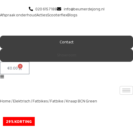
020 615 7188
info@beumerdejong.nl
Afspraak onderhoud
Acties
Scooterflex
Blogs
Contact
Showroom
0
€
0.00
Home
/
Elektrisch
/
Fatbikes
/
Fatbike
/ Knaap BCN Green
29% KORTING