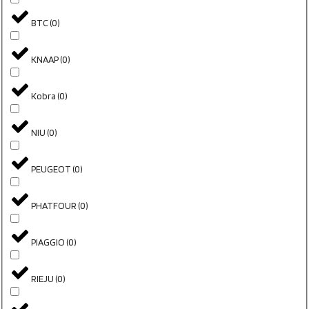
BTC
(
0
)
KNAAP
(
0
)
Kobra
(
0
)
NIU
(
0
)
PEUGEOT
(
0
)
PHATFOUR
(
0
)
PIAGGIO
(
0
)
RIEJU
(
0
)