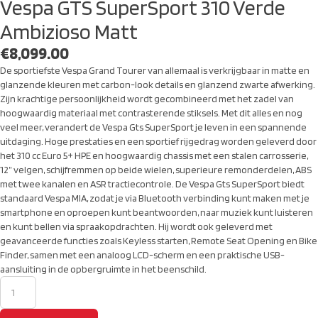
Vespa GTS SuperSport 310 Verde
Ambizioso Matt
€
8,099.00
De sportiefste Vespa Grand Tourer van allemaal is verkrijgbaar in matte en
glanzende kleuren met carbon-look details en glanzend zwarte afwerking.
Zijn krachtige persoonlijkheid wordt gecombineerd met het zadel van
hoogwaardig materiaal met contrasterende stiksels. Met dit alles en nog
veel meer, verandert de Vespa Gts SuperSport je leven in een spannende
uitdaging. Hoge prestaties en een sportief rijgedrag worden geleverd door
het 310 cc Euro 5+ HPE en hoogwaardig chassis met een stalen carrosserie,
12” velgen, schijfremmen op beide wielen, superieure remonderdelen, ABS
met twee kanalen en ASR tractiecontrole. De Vespa Gts SuperSport biedt
standaard Vespa MIA, zodat je via Bluetooth verbinding kunt maken met je
smartphone en oproepen kunt beantwoorden, naar muziek kunt luisteren
en kunt bellen via spraakopdrachten. Hij wordt ook geleverd met
geavanceerde functies zoals Keyless starten, Remote Seat Opening en Bike
Finder, samen met een analoog LCD-scherm en een praktische USB-
aansluiting in de opbergruimte in het beenschild.