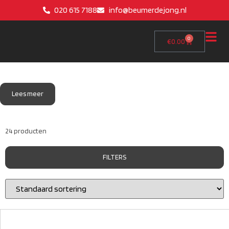
020 615 7188
info@beumerdejong.nl
0
€
0.00
Lees meer
24 producten
FILTERS