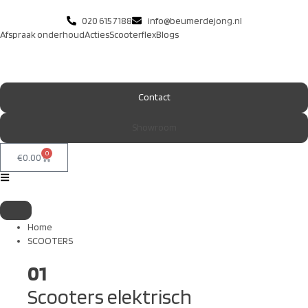
020 615 7188
info@beumerdejong.nl
Afspraak onderhoud
Acties
Scooterflex
Blogs
Contact
Showroom
0
€
0.00
Home
SCOOTERS
01
Scooters elektrisch