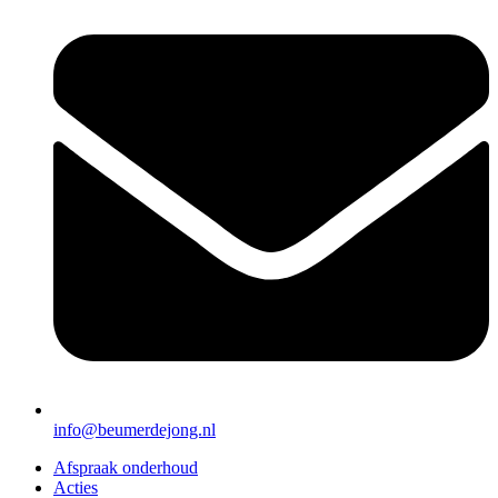
info@beumerdejong.nl
Afspraak onderhoud
Acties