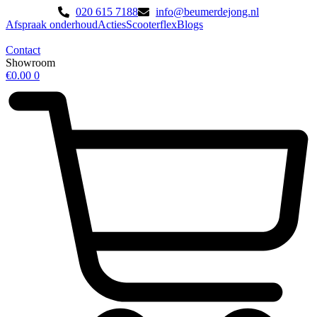
Ga
020 615 7188
info@beumerdejong.nl
naar
Afspraak onderhoud
Acties
Scooterflex
Blogs
de
inhoud
Contact
Showroom
€
0.00
0