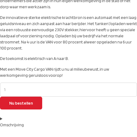
ondernemers die actief zijn in hun eigen werkomgeving in de stad of het
dorp waar men werkzaam is.
De innovatieve sterke elektrische krachtbron is een automaat met een laag
geluidsniveau en zich aanpast aan haar berijder. Het ‘tanken’/opladen werkt
via een robuuste eenvoudige 230V stekker, hiervoor heeft u geen speciale
laadpaal of voorziening nodig. Opladen bij uw bedrijf via het normale
stroomnet. Na 4 uur is de VAN voor 80 procent alweer opgeladen na 6 uur
100 procent.
De toekomst is elektrisch van A naar B.
Met een Move City Cargo VAN rijdt u nu al milieubewust, in uw
werkomgeving geruisloos voorop!
Nu bestellen
Omschrijving