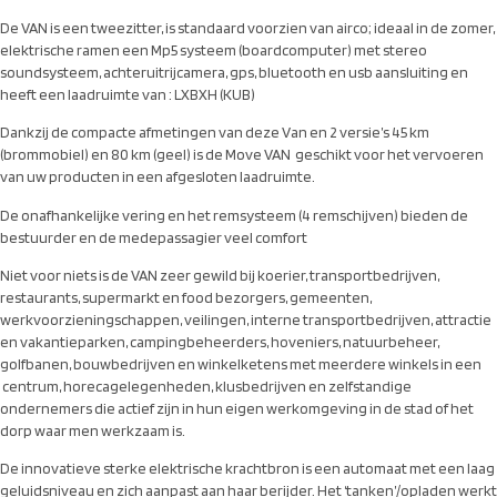
De VAN is een tweezitter, is standaard voorzien van airco; ideaal in de zomer,
elektrische ramen een Mp5 systeem (boardcomputer) met stereo
soundsysteem, achteruitrijcamera, gps, bluetooth en usb aansluiting en
heeft een laadruimte van : LXBXH (KUB)
Dankzij de compacte afmetingen van deze Van en 2 versie’s 45 km
(brommobiel) en 80 km (geel) is de Move VAN geschikt voor het vervoeren
van uw producten in een afgesloten laadruimte.
De onafhankelijke vering en het remsysteem (4 remschijven) bieden de
bestuurder en de medepassagier veel comfort
Niet voor niets is de VAN zeer gewild bij koerier, transportbedrijven,
restaurants, supermarkt en food bezorgers, gemeenten,
werkvoorzieningschappen, veilingen, interne transportbedrijven, attractie
en vakantieparken, campingbeheerders, hoveniers, natuurbeheer,
golfbanen, bouwbedrijven en winkelketens met meerdere winkels in een
centrum, horecagelegenheden, klusbedrijven en zelfstandige
ondernemers die actief zijn in hun eigen werkomgeving in de stad of het
dorp waar men werkzaam is.
De innovatieve sterke elektrische krachtbron is een automaat met een laag
geluidsniveau en zich aanpast aan haar berijder. Het ‘tanken’/opladen werkt