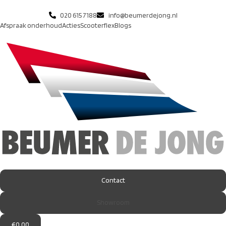
020 615 7188
info@beumerdejong.nl
Afspraak onderhoud
Acties
Scooterflex
Blogs
Contact
Showroom
€
0.00