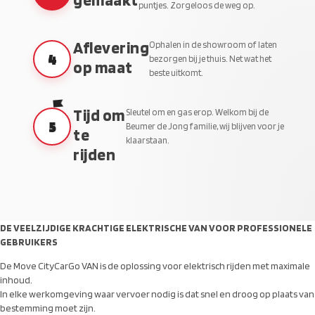
gemaakt
puntjes. Zorgeloos de weg op.
Aflevering
Ophalen in de showroom of laten
4
bezorgen bij je thuis. Net wat het
op maat
beste uitkomt.
Tijd om
Sleutel om en gas erop. Welkom bij de
5
Beumer de Jong familie, wij blijven voor je
te
klaarstaan.
rijden
DE VEELZIJDIGE KRACHTIGE ELEKTRISCHE VAN VOOR PROFESSIONELE
GEBRUIKERS
De Move CityCarGo VAN is de oplossing voor elektrisch rijden met maximale
inhoud.
In elke werkomgeving waar vervoer nodig is dat snel en droog op plaats van
bestemming moet zijn.