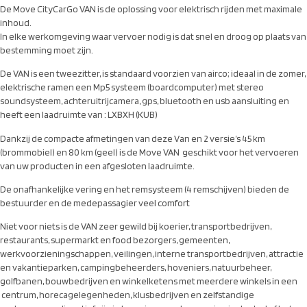
De Move CityCarGo VAN is de oplossing voor elektrisch rijden met maximale
inhoud.
In elke werkomgeving waar vervoer nodig is dat snel en droog op plaats van
bestemming moet zijn.
De VAN is een tweezitter, is standaard voorzien van airco; ideaal in de zomer,
elektrische ramen een Mp5 systeem (boardcomputer) met stereo
soundsysteem, achteruitrijcamera, gps, bluetooth en usb aansluiting en
heeft een laadruimte van : LXBXH (KUB)
Dankzij de compacte afmetingen van deze Van en 2 versie’s 45 km
(brommobiel) en 80 km (geel) is de Move VAN geschikt voor het vervoeren
van uw producten in een afgesloten laadruimte.
De onafhankelijke vering en het remsysteem (4 remschijven) bieden de
bestuurder en de medepassagier veel comfort
Niet voor niets is de VAN zeer gewild bij koerier, transportbedrijven,
restaurants, supermarkt en food bezorgers, gemeenten,
werkvoorzieningschappen, veilingen, interne transportbedrijven, attractie
en vakantieparken, campingbeheerders, hoveniers, natuurbeheer,
golfbanen, bouwbedrijven en winkelketens met meerdere winkels in een
centrum, horecagelegenheden, klusbedrijven en zelfstandige