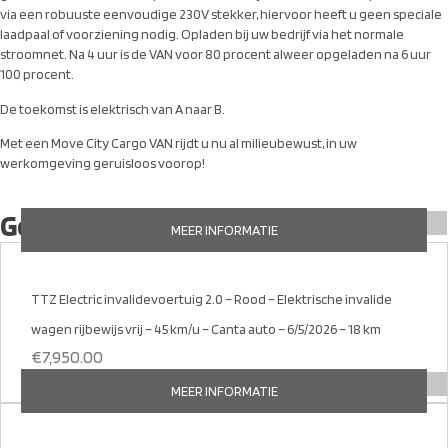
via een robuuste eenvoudige 230V stekker, hiervoor heeft u geen speciale
laadpaal of voorziening nodig. Opladen bij uw bedrijf via het normale
stroomnet. Na 4 uur is de VAN voor 80 procent alweer opgeladen na 6 uur
100 procent.
De toekomst is elektrisch van A naar B.
Met een Move City Cargo VAN rijdt u nu al milieubewust, in uw
werkomgeving geruisloos voorop!
Gerelateerde producten
MEER INFORMATIE
TTZ Electric invalidevoertuig 2.0 – Rood – Elektrische invalide
wagen rijbewijs vrij – 45 km/u – Canta auto – 6/5/2026 – 18 km
€
7,950.00
MEER INFORMATIE