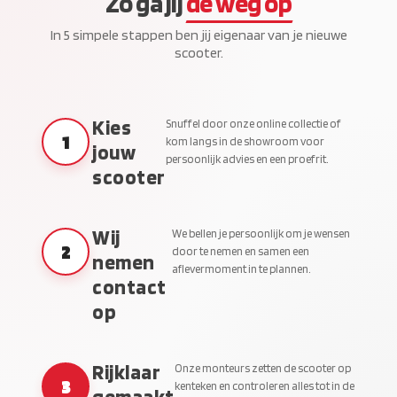
Zo ga jij
de weg op
In 5 simpele stappen ben jij eigenaar van je nieuwe
scooter.
Kies
Snuffel door onze online collectie of
1
kom langs in de showroom voor
jouw
persoonlijk advies en een proefrit.
scooter
Wij
We bellen je persoonlijk om je wensen
2
door te nemen en samen een
nemen
aflevermoment in te plannen.
contact
op
Rijklaar
Onze monteurs zetten de scooter op
3
kenteken en controleren alles tot in de