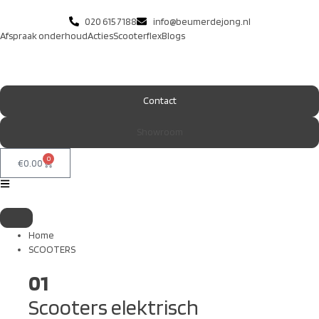
020 615 7188
info@beumerdejong.nl
Afspraak onderhoud
Acties
Scooterflex
Blogs
Contact
Showroom
0
€
0.00
Home
SCOOTERS
01
Scooters elektrisch