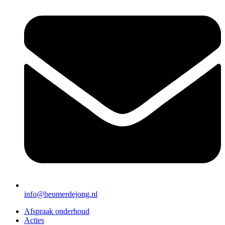
info@beumerdejong.nl
Afspraak onderhoud
Acties