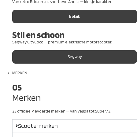
Van retro Brixton tot sportieve Aprilia — kies je karakter.
Bekijk
Stil en schoon
Segway CityCoco — premium elektrische motorscooter.
Segway
MERKEN
05
Merken
23 officieel gevoerde merken — van Vespa tot Super73.
Scootermerken