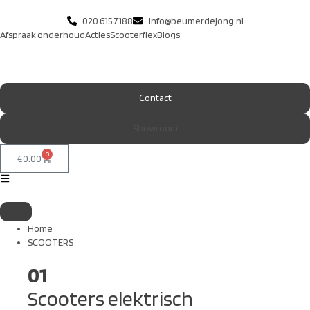
020 615 7188
info@beumerdejong.nl
Afspraak onderhoud
Acties
Scooterflex
Blogs
Contact
Showroom
0
€
0.00
Home
SCOOTERS
01
Scooters elektrisch