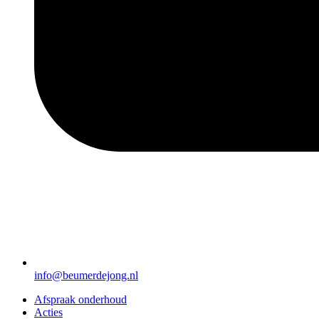
info@beumerdejong.nl
Afspraak onderhoud
Acties