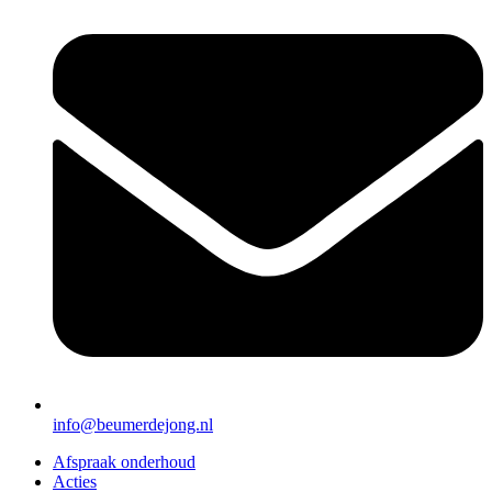
info@beumerdejong.nl
Afspraak onderhoud
Acties