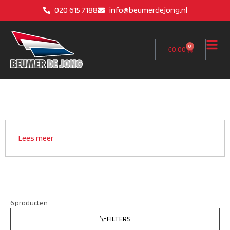
020 615 7188
info@beumerdejong.nl
0
€
0.00
Lees meer
6 producten
FILTERS