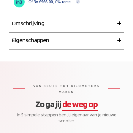
Of
3x €966.00
, 0% rente
Omschrijving
Eigenschappen
VAN KEUZE TOT KILOMETERS
MAKEN
Zo ga jij
de weg op
In 5 simpele stappen ben jij eigenaar van je nieuwe
scooter.