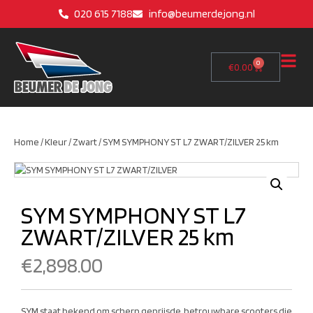
020 615 7188
info@beumerdejong.nl
0
€
0.00
Home
/
Kleur
/
Zwart
/ SYM SYMPHONY ST L7 ZWART/ZILVER 25 km
SYM SYMPHONY ST L7
ZWART/ZILVER 25 km
€
2,898.00
SYM staat bekend om scherp geprijsde, betrouwbare scooters die