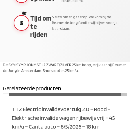
beste uitkomt.
Tijd om
Sleutel om en gas erop. Welkom bij de
5
Beumer de Jong familie, wij blijven voor je
te
klaarstaan.
rijden
De SYM SYMPHONY ST L7 ZWART/ZILVER 25 km koop je rijklaar bij Beumer
de Jong in Amsterdam. Snorscooter, 25 km/u.
Gerelateerde producten
MEER INFORMATIE
TTZ Electric invalidevoertuig 2.0 – Rood –
Elektrische invalide wagen rijbewijs vrij – 45
km/u – Canta auto – 6/5/2026 – 18 km