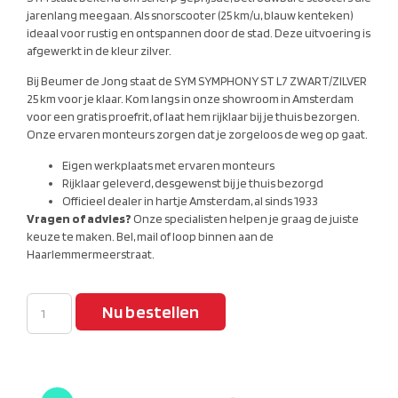
jarenlang meegaan. Als snorscooter (25 km/u, blauw kenteken)
ideaal voor rustig en ontspannen door de stad. Deze uitvoering is
afgewerkt in de kleur zilver.
Bij Beumer de Jong staat de SYM SYMPHONY ST L7 ZWART/ZILVER
25 km voor je klaar. Kom langs in onze showroom in Amsterdam
voor een gratis proefrit, of laat hem rijklaar bij je thuis bezorgen.
Onze ervaren monteurs zorgen dat je zorgeloos de weg op gaat.
Eigen werkplaats met ervaren monteurs
Rijklaar geleverd, desgewenst bij je thuis bezorgd
Officieel dealer in hartje Amsterdam, al sinds 1933
Vragen of advies?
Onze specialisten helpen je graag de juiste
keuze te maken. Bel, mail of loop binnen aan de
Haarlemmermeerstraat.
Nu bestellen