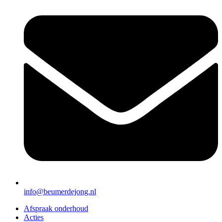
info@beumerdejong.nl
Afspraak onderhoud
Acties