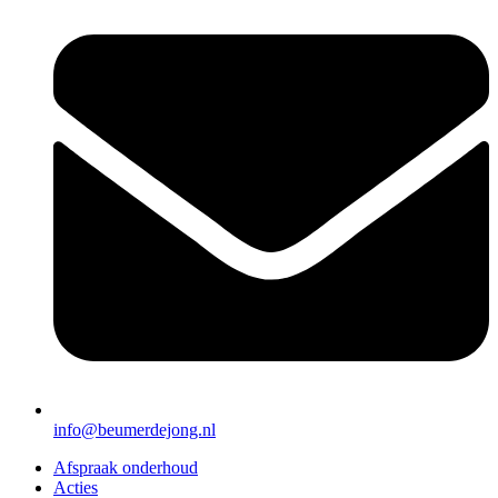
info@beumerdejong.nl
Afspraak onderhoud
Acties