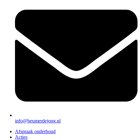
info@beumerdejong.nl
Afspraak onderhoud
Acties