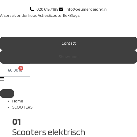
020 615 7188
info@beumerdejong.nl
Afspraak onderhoud
Acties
Scooterflex
Blogs
Contact
Showroom
0
€
0.00
Home
SCOOTERS
01
Scooters elektrisch