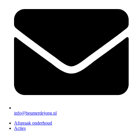
info@beumerdejong.nl
Afspraak onderhoud
Acties