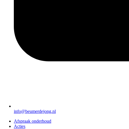
info@beumerdejong.nl
Afspraak onderhoud
Acties