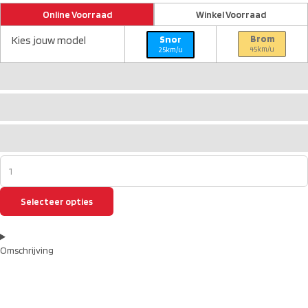
Online Voorraad
Winkel Voorraad
Brom
Kies jouw model
Snor
45km/u
25km/u
Selecteer opties
Omschrijving