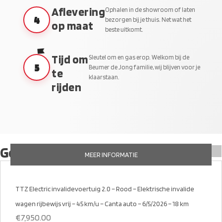
Aflevering
Ophalen in de showroom of laten
4
bezorgen bij je thuis. Net wat het
op maat
beste uitkomt.
Tijd om
Sleutel om en gas erop. Welkom bij de
5
Beumer de Jong familie, wij blijven voor je
te
klaarstaan.
rijden
Gerelateerde producten
MEER INFORMATIE
TTZ Electric invalidevoertuig 2.0 – Rood – Elektrische invalide
wagen rijbewijs vrij – 45 km/u – Canta auto – 6/5/2026 – 18 km
€
7,950.00