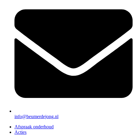
info@beumerdejong.nl
Afspraak onderhoud
Acties