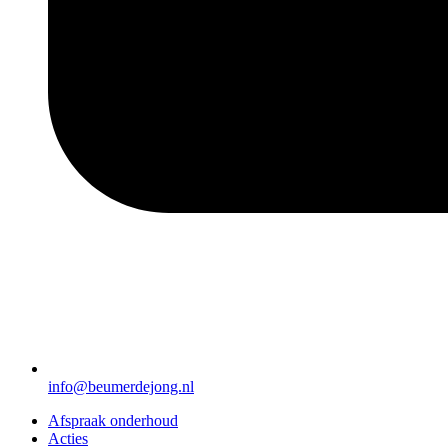
info@beumerdejong.nl
Afspraak onderhoud
Acties