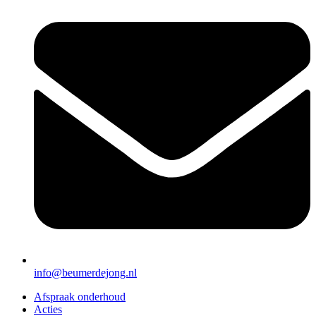
info@beumerdejong.nl
Afspraak onderhoud
Acties