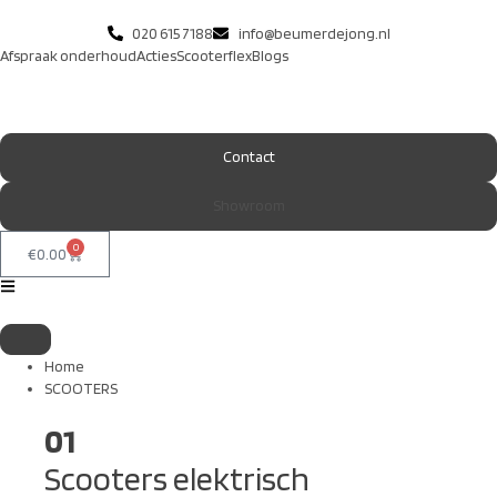
020 615 7188
info@beumerdejong.nl
Afspraak onderhoud
Acties
Scooterflex
Blogs
Contact
Showroom
0
€
0.00
Home
SCOOTERS
01
Scooters elektrisch