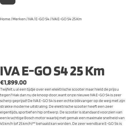
Home
/
Merken
/
IVA
/
E-GO S4
/ IVA E-GO S4 25 Km
IVA E-GO S4 25 Km
€
1,899.00
Twijfelt u al een tijdje over een elektrische scooter maar hield de prijs u
tegen? Hak dan nu de knoop door, want onze nieuwe IVA E-GO S4 is zeer
scherp geprijsd! De IVA E-GO S4 is een echte blikvanger op de weg met zijn
strakke moderne uitstraling. De elektrische scooter heeft een zeer
eigentijds, sportief en hip ontwerp. De scooter is standaard voorzien van
een krachtige Bosch motor waarbij met gemak een maximale snelheid van
45 km/h (of 25 km/h)** behaald kan worden. De zeer wendbare E-GO S4 is