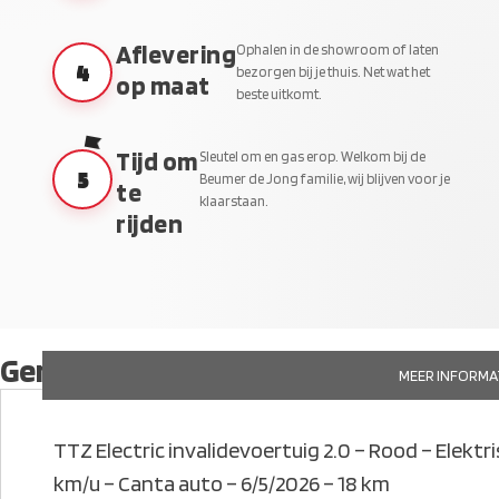
Aflevering
Ophalen in de showroom of laten
4
bezorgen bij je thuis. Net wat het
op maat
beste uitkomt.
Tijd om
Sleutel om en gas erop. Welkom bij de
5
Beumer de Jong familie, wij blijven voor je
te
klaarstaan.
rijden
Gerelateerde producten
MEER INFORMA
TTZ Electric invalidevoertuig 2.0 – Rood – Elektris
km/u – Canta auto – 6/5/2026 – 18 km