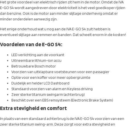
Het grote voordeel van elektrisch rijden zit hem in de motor. Omdat de IVA
E-GO S4 wordt aangedreven door elektriciteit is het veel goedkoper rijden
dan benzine. Ook is de motor aan minder slijtage onderhevig omdat er
minder onderdelen aanwezig zijn.
Het enige onderhoud wat u nog aan de IVA E-GO S4 zult hebben is
eventueel slijtage aan remmen en banden. Dat scheelt enorm in de kosten!
Voordelen van de E-GO S4:
LED verlichting aan de voorkant
Uitneembare lithium-ion accu
Betrouwbare Bosch motor
Voorzien van uitklapbare voetsteunen voor een passagier
Optie voor een koffer voor meer opbergruimte
Duidelijk en helder LCD Dashboard
Standaard voorzien van alarm en Keyless driving
Zeer sterke titanium swingarm (achterbrug)
Beschikt over een EBS remsysteem (Electronic Brake System)
Extra stevigheid en comfort
In plaats van een standaard achterbrug is de IVA E-GO S4 voorzien van een
zeer sterke titanium swing-arm. Deze zorgt voor extra stevigheid en