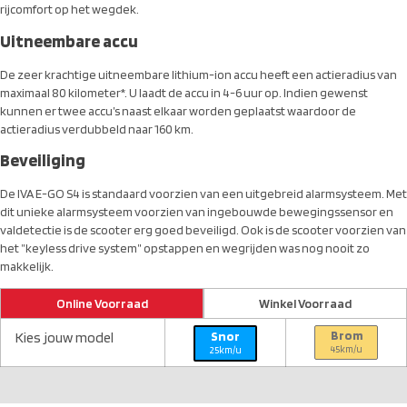
rijcomfort op het wegdek.
Uitneembare accu
De zeer krachtige uitneembare lithium-ion accu heeft een actieradius van
maximaal 80 kilometer*. U laadt de accu in 4-6 uur op. Indien gewenst
kunnen er twee accu’s naast elkaar worden geplaatst waardoor de
actieradius verdubbeld naar 160 km.
Beveiliging
De IVA E-GO S4 is standaard voorzien van een uitgebreid alarmsysteem. Met
dit unieke alarmsysteem voorzien van ingebouwde bewegingssensor en
valdetectie is de scooter erg goed beveiligd. Ook is de scooter voorzien van
het ”keyless drive system” opstappen en wegrijden was nog nooit zo
makkelijk.
Online Voorraad
Winkel Voorraad
Brom
Kies jouw model
Snor
45km/u
25km/u