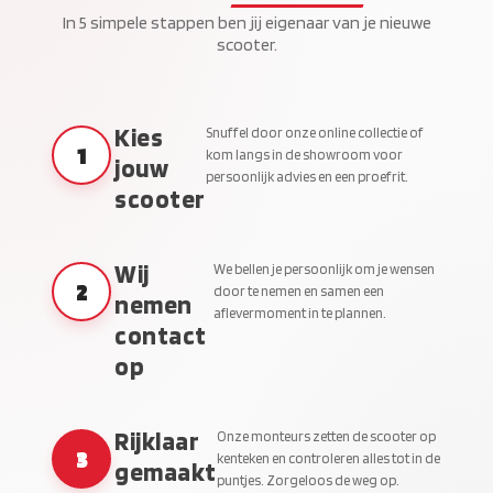
In 5 simpele stappen ben jij eigenaar van je nieuwe
scooter.
Kies
Snuffel door onze online collectie of
1
kom langs in de showroom voor
jouw
persoonlijk advies en een proefrit.
scooter
Wij
We bellen je persoonlijk om je wensen
2
door te nemen en samen een
nemen
aflevermoment in te plannen.
contact
op
Rijklaar
Onze monteurs zetten de scooter op
3
kenteken en controleren alles tot in de
gemaakt
puntjes. Zorgeloos de weg op.