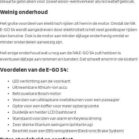
ideaal te gebruiken voor zowel woon-werkverkeer als recreatief gebruik.
Weinig onderhoud
Het grote voordeel van elektrisch rijden zit hem in de motor. Omdat de IVA
E-GO S4 wordt aangedreven door elektriciteit is het veel goedkoper rijden
dan benzine. Ook is de motor aan minder slijtage onderhevig omdat er
minder onderdelen aanwezig zijn.
Het enige onderhoud wat u nog aan de IVA E-GO S4 zult hebben is
eventueel slijtage aan remmen en banden. Dat scheelt enorm in de kosten!
Voordelen van de E-GO S4:
LED verlichting aan de voorkant
Uitneembare lithium-ion accu
Betrouwbare Bosch motor
Voorzien van uitklapbare voetsteunen voor een passagier
Optie voor een koffer voor meer opbergruimte
Duidelijk en helder LCD Dashboard
Standaard voorzien van alarm en Keyless driving
Zeer sterke titanium swingarm (achterbrug)
Beschikt over een EBS remsysteem (Electronic Brake System)