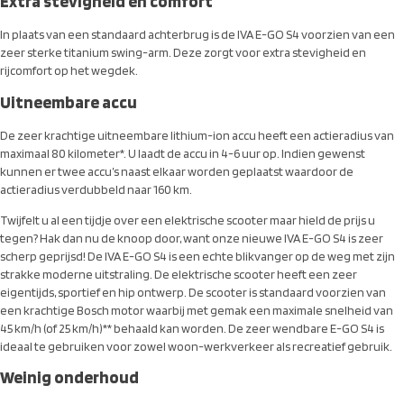
Extra stevigheid en comfort
In plaats van een standaard achterbrug is de IVA E-GO S4 voorzien van een
zeer sterke titanium swing-arm. Deze zorgt voor extra stevigheid en
rijcomfort op het wegdek.
Uitneembare accu
De zeer krachtige uitneembare lithium-ion accu heeft een actieradius van
maximaal 80 kilometer*. U laadt de accu in 4-6 uur op. Indien gewenst
kunnen er twee accu’s naast elkaar worden geplaatst waardoor de
actieradius verdubbeld naar 160 km.
Twijfelt u al een tijdje over een elektrische scooter maar hield de prijs u
tegen? Hak dan nu de knoop door, want onze nieuwe IVA E-GO S4 is zeer
scherp geprijsd! De IVA E-GO S4 is een echte blikvanger op de weg met zijn
strakke moderne uitstraling. De elektrische scooter heeft een zeer
eigentijds, sportief en hip ontwerp. De scooter is standaard voorzien van
een krachtige Bosch motor waarbij met gemak een maximale snelheid van
45 km/h (of 25 km/h)** behaald kan worden. De zeer wendbare E-GO S4 is
ideaal te gebruiken voor zowel woon-werkverkeer als recreatief gebruik.
Weinig onderhoud