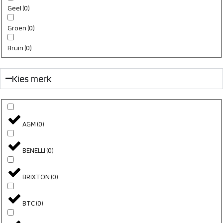
Geel
(
0
)
Groen
(
0
)
Bruin
(
0
)
Kies merk
AGM
(
0
)
BENELLI
(
0
)
BRIXTON
(
0
)
BTC
(
0
)