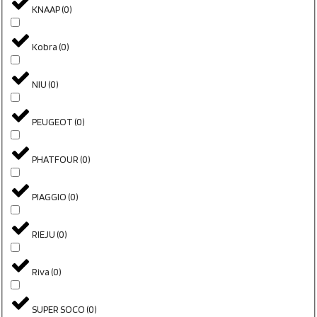
KNAAP
(
0
)
Kobra
(
0
)
NIU
(
0
)
PEUGEOT
(
0
)
PHATFOUR
(
0
)
PIAGGIO
(
0
)
RIEJU
(
0
)
Riva
(
0
)
SUPER SOCO
(
0
)