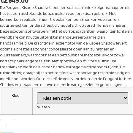
€
2,649.00
De Peugeot Kisbee Shadow biedt een scala aan unieke eigenschappen die
het tot een uitstekende keuze maken voor praktisch gebruik. Met
kenmerken zoals aluminium treeplanken, een Shuriken voorrem en
stuurgewichten, onderscheidt dit model zich op verschillende manieren.
Deze scooter is ontworpen met het oog op stadsritten, waarbij zijn lichte en
wendbare constructie uitblinkt in manoeuvreerbaarheid en
handzaamheid. De krachtige injectiemotor van de Kisbee Shadow levert
optimale prestaties zonder concessies te doen aan zuinigheid en
duurzaamheid, waardoor het een betrouwbare metgezel is voor zowel
korte trips als langere reizen. Met sportieve en stijlvolle aluminium
treeplanken biedt de Kisbee Shadow extra gemak tijdens het rijden. De
ruime zitting draagt bij aan het comfort, waardoor lange ritten plezierig en
moeiteloos worden. Ontdek zelf de vele voordelen van de Peugeot Kisbee
Shadow en ervaar een nieuwe dimensie van rijplezier en gebruiksgemak.
Kleur
Wissen