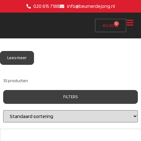
020 615 7188
info@beumerdejong.nl
0
€
0.00
Lees meer
10 producten
FILTERS