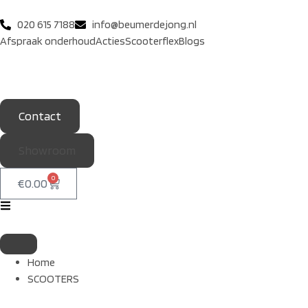
020 615 7188
info@beumerdejong.nl
Afspraak onderhoud
Acties
Scooterflex
Blogs
Contact
Showroom
0
€
0.00
Home
SCOOTERS