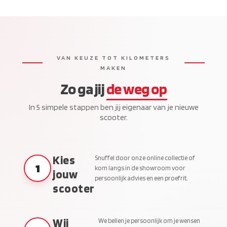
VAN KEUZE TOT KILOMETERS
MAKEN
Zo ga jij
de weg op
In 5 simpele stappen ben jij eigenaar van je nieuwe
scooter.
Kies
Snuffel door onze online collectie of
1
kom langs in de showroom voor
jouw
persoonlijk advies en een proefrit.
scooter
Wij
We bellen je persoonlijk om je wensen