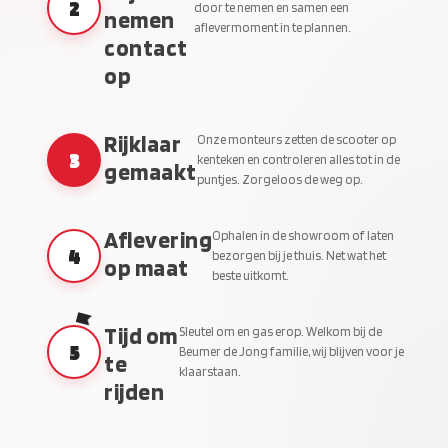
2
door te nemen en samen een
nemen
aflevermoment in te plannen.
contact
op
Rijklaar
Onze monteurs zetten de scooter op
3
kenteken en controleren alles tot in de
gemaakt
puntjes. Zorgeloos de weg op.
Aflevering
Ophalen in de showroom of laten
4
bezorgen bij je thuis. Net wat het
op maat
beste uitkomt.
Tijd om
Sleutel om en gas erop. Welkom bij de
5
Beumer de Jong familie, wij blijven voor je
te
klaarstaan.
rijden