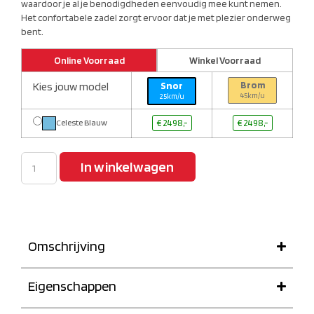
waardoor je al je benodigdheden eenvoudig mee kunt nemen.
Het confortabele zadel zorgt ervoor dat je met plezier onderweg
bent.
Online Voorraad
Winkel Voorraad
Brom
Kies jouw model
Snor
45km/u
25km/u
Celeste Blauw
€ 2498,-
€ 2498,-
In winkelwagen
Omschrijving
Eigenschappen