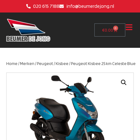
020 615 7188
info@beumerdejong.nl
0
€
0.00
Home
/
Merken
/
Peugeot
/
Kisbee
/ Peugeot Kisbee 25 km Celeste Blue