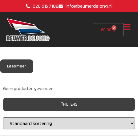
020 615 7188
info@beumerdejong.nl
0
€
0.00
Lees meer
Geen producten gevonden
FILTERS