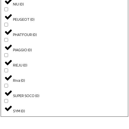
NIU
(
0
)
PEUGEOT
(
0
)
PHATFOUR
(
0
)
PIAGGIO
(
0
)
RIEJU
(
0
)
Riva
(
0
)
SUPER SOCO
(
0
)
SYM
(
0
)