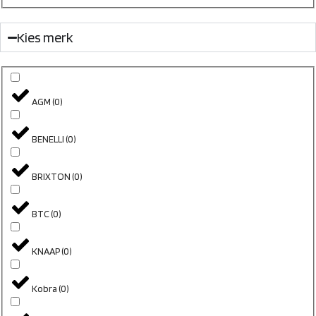
Kies merk
AGM
(
0
)
BENELLI
(
0
)
BRIXTON
(
0
)
BTC
(
0
)
KNAAP
(
0
)
Kobra
(
0
)