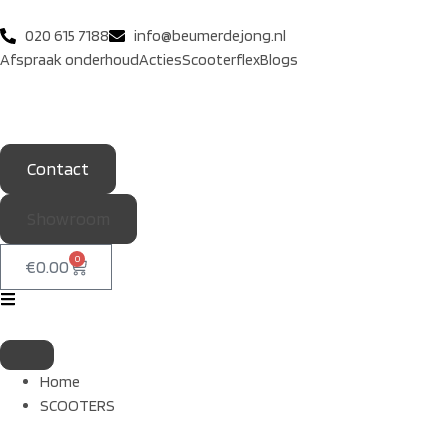
020 615 7188
info@beumerdejong.nl
Afspraak onderhoud
Acties
Scooterflex
Blogs
Contact
Showroom
0
€
0.00
Home
SCOOTERS