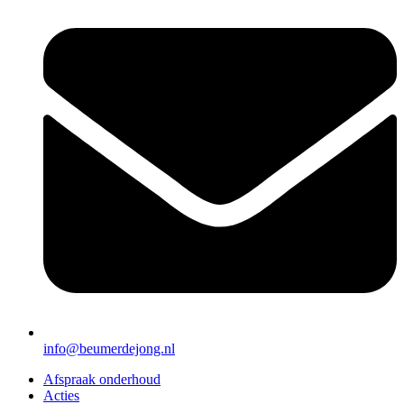
info@beumerdejong.nl
Afspraak onderhoud
Acties