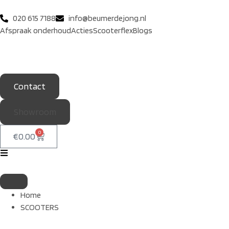
020 615 7188
info@beumerdejong.nl
Afspraak onderhoud
Acties
Scooterflex
Blogs
Contact
Showroom
0
€
0.00
Home
SCOOTERS